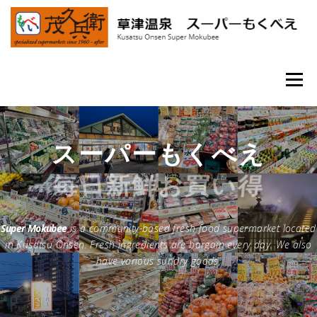
コ
ン
テ
ン
ツ
へ
メニュー
ス
キ
ッ
プ
HOME
ショップデータ
お知らせ
スーパーもくべえ
毎日新鮮お買い得
Super Mokubee
is a community-based fresh food supermarket located
in Kusatsu Onsen. Fresh ingredients are bargain every day. We also
have various sundry goods.